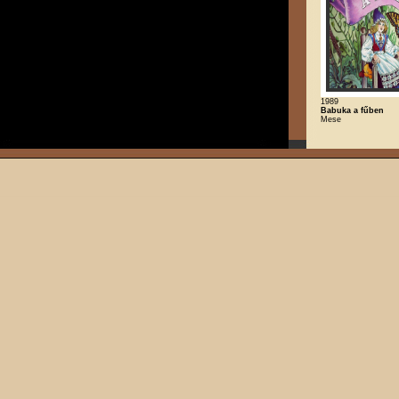
1989
Babuka a fűben
Mese