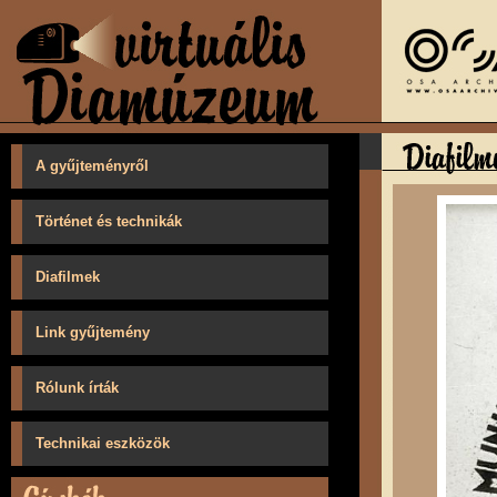
A gyűjteményről
Történet és technikák
Diafilmek
Link gyűjtemény
Rólunk írták
Technikai eszközök