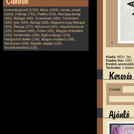
,
,
Ismeretterjesztő (2723)
Mese (1554)
Iskolai, oktató
,
,
,
(1163)
Földrajz (751)
Politika (610)
Mezőgazdaság
,
,
,
(452)
Biológia (450)
Szakoktató (398)
Történelem
,
,
,
(344)
Ipar (324)
Ifjúsági (308)
Magyarország földrajza
,
,
,
(303)
Életrajz (277)
Művészet (251)
Képzőművészet
,
,
,
(229)
Irodalom (200)
Fizika (192)
Magyar történelem
,
,
,
(192)
Közlekedés (189)
Egészségügy (174)
,
,
Hangosított diafilm (169)
Magyar irodalom (169)
,
,
1
Növénytan (168)
Rajzfilm alapján (133)
,
Technikatörténet (129)
...
Kiadó:
MDV., Bp.
Kiadás éve:
1967
Eredeti azonosít
Technika:
1 diatek
Címkék: