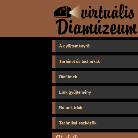
A gyűjteményről
Történet és technikák
Diafilmek
Link gyűjtemény
Rólunk írták
Technikai eszközök