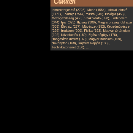
,
,
Ismeretterjesztő (2723)
Mese (1554)
Iskolai, oktató
,
,
,
,
(1171)
Földrajz (754)
Politika (610)
Biológia (453)
,
,
Mezőgazdaság (453)
Szakoktató (398)
Történelem
,
,
,
(344)
Ipar (325)
Ifjúsági (308)
Magyarország földrajza
,
,
,
(303)
Életrajz (277)
Művészet (252)
Képzőművészet
,
,
,
(229)
Irodalom (200)
Fizika (193)
Magyar történelem
,
,
,
(192)
Közlekedés (189)
Egészségügy (176)
,
,
Hangosított diafilm (169)
Magyar irodalom (169)
,
,
Növénytan (168)
Rajzfilm alapján (133)
,
Technikatörténet (130)
...