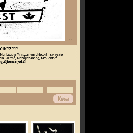
/31
zerkezete
 Munkaügyi Minisztérium oktatófilm sorozata
olai, oktató, Mezőgazdaság, Szakoktató
r gyűjteményéből