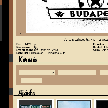
1
A lánctalpas traktor járós
Kiadó:
MDV., Bp.
Készítők:
a
Kiadás éve:
1967
Címkék:
Isk
Eredeti azonosító:
Rakt. sz.: 2213
Szira Péte
Technika:
1 diatekercs, 31 leica kocka, ff.