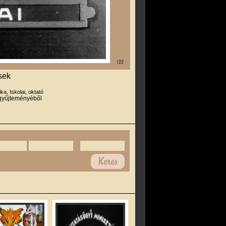
/22
sek
ika, Iskolai, oktató
 gyűjteményéből