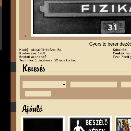
1
Gyorsító berendezé
Kiadó:
Iskolai Filmintézet, Bp.
Készítők:
Kiadás éve:
1958
Címkék:
Fiz
Eredeti azonosító:
Pere Zsolt
Technika:
1 diatekercs, 22 leica kocka, ff.