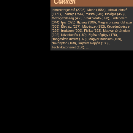
,
,
Ismeretterjesztő (2723)
Mese (1554)
Iskolai, oktató
,
,
,
,
(1171)
Földrajz (754)
Politika (610)
Biológia (453)
,
,
Mezőgazdaság (453)
Szakoktató (398)
Történelem
,
,
,
(344)
Ipar (325)
Ifjúsági (308)
Magyarország földrajza
,
,
,
(303)
Életrajz (277)
Művészet (252)
Képzőművészet
,
,
,
(229)
Irodalom (200)
Fizika (193)
Magyar történelem
,
,
,
(192)
Közlekedés (189)
Egészségügy (176)
,
,
Hangosított diafilm (169)
Magyar irodalom (169)
,
,
Növénytan (168)
Rajzfilm alapján (133)
,
Technikatörténet (130)
...