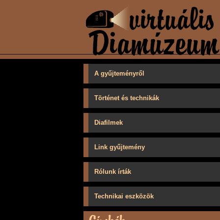
A gyűjteményről
Történet és technikák
Diafilmek
Link gyűjtemény
Rólunk írták
Technikai eszközök