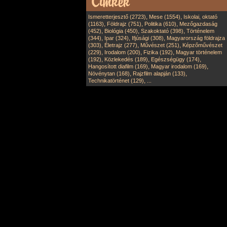
,
,
Ismeretterjesztő (2723)
Mese (1554)
Iskolai, oktató
,
,
,
(1163)
Földrajz (751)
Politika (610)
Mezőgazdaság
,
,
,
(452)
Biológia (450)
Szakoktató (398)
Történelem
,
,
,
(344)
Ipar (324)
Ifjúsági (308)
Magyarország földrajza
,
,
,
(303)
Életrajz (277)
Művészet (251)
Képzőművészet
,
,
,
(229)
Irodalom (200)
Fizika (192)
Magyar történelem
,
,
,
(192)
Közlekedés (189)
Egészségügy (174)
,
,
Hangosított diafilm (169)
Magyar irodalom (169)
,
,
Növénytan (168)
Rajzfilm alapján (133)
,
Technikatörténet (129)
...