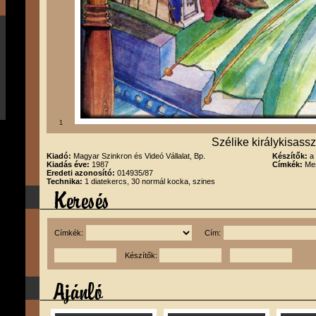
1
Szélike királykisass
Kiadó:
Magyar Szinkron és Videó Vállalat, Bp.
Készítők:
a
Kiadás éve:
1987
Címkék:
Me
Eredeti azonosító:
014935/87
Technika:
1 diatekercs, 30 normál kocka, szines
Címkék:
Cím:
Készítők: