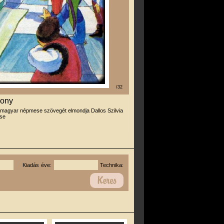
/32
zony
 magyar népmese szövegét elmondja Dallos Szilvia
se
Kiadás éve:
Technika: