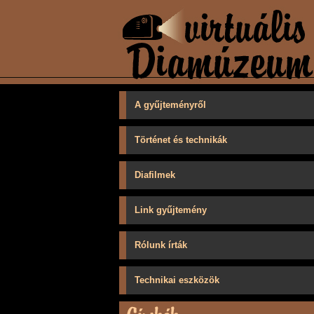
A gyűjteményről
Történet és technikák
Diafilmek
Link gyűjtemény
Rólunk írták
Technikai eszközök