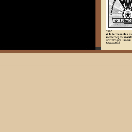
1967
A fa természetes és
mesterséges szárít
Asztalosipar, Iskolai,
Szakoktató