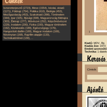
,
,
Ismeretterjesztő (2723)
Mese (1554)
Iskolai, oktató
,
,
,
,
(1171)
Földrajz (754)
Politika (610)
Biológia (453)
,
,
Mezőgazdaság (453)
Szakoktató (398)
Történelem
,
,
,
(344)
Ipar (325)
Ifjúsági (308)
Magyarország földrajza
,
,
,
(303)
Életrajz (277)
Művészet (252)
Képzőművészet
,
,
,
(229)
Irodalom (200)
Fizika (193)
Magyar történelem
,
,
,
(192)
Közlekedés (189)
Egészségügy (176)
,
,
Hangosított diafilm (169)
Magyar irodalom (169)
1
,
,
Növénytan (168)
Rajzfilm alapján (133)
,
Technikatörténet (130)
...
Kiadó:
MDV., Bp.
Kiadás éve:
1973
Eredeti azonosít
Technika:
1 diatek
Címkék: