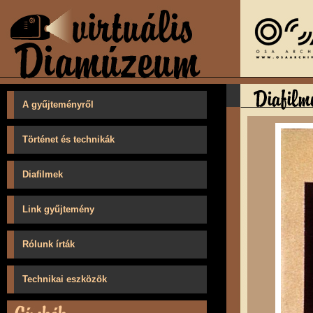
A gyűjteményről
Történet és technikák
Diafilmek
Link gyűjtemény
Rólunk írták
Technikai eszközök