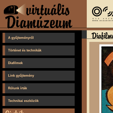
A gyűjteményről
Történet és technikák
Diafilmek
Link gyűjtemény
Rólunk írták
Technikai eszközök