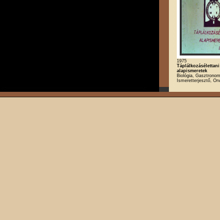
1975
Táplálkozásélettani
alapismeretek
Biológia, Gasztronom
Ismeretterjesztő, O