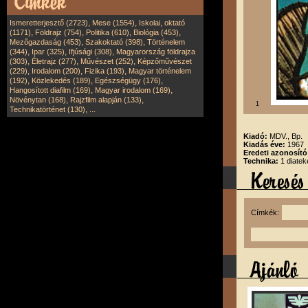
,
,
Ismeretterjesztő (2723)
Mese (1554)
Iskolai, oktató
,
,
,
,
(1171)
Földrajz (754)
Politika (610)
Biológia (453)
,
,
Mezőgazdaság (453)
Szakoktató (398)
Történelem
,
,
,
(344)
Ipar (325)
Ifjúsági (308)
Magyarország földrajza
,
,
,
(303)
Életrajz (277)
Művészet (252)
Képzőművészet
,
,
,
(229)
Irodalom (200)
Fizika (193)
Magyar történelem
,
,
,
(192)
Közlekedés (189)
Egészségügy (176)
,
,
Hangosított diafilm (169)
Magyar irodalom (169)
,
,
Növénytan (168)
Rajzfilm alapján (133)
1
,
Technikatörténet (130)
...
Kiadó:
MDV., Bp.
Kiadás éve:
1967
Eredeti azonosít
Technika:
1 diatek
Címkék: