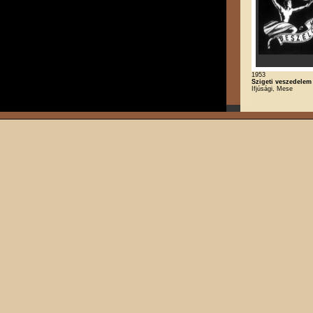
1953
Szigeti veszedelem
Ifjúsági, Mese