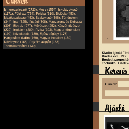
,
,
Ismeretterjesztő (2723)
Mese (1554)
Iskolai, oktató
,
,
,
,
(1171)
Földrajz (754)
Politika (610)
Biológia (453)
,
,
Mezőgazdaság (453)
Szakoktató (398)
Történelem
,
,
,
(344)
Ipar (325)
Ifjúsági (308)
Magyarország földrajza
,
,
,
(303)
Életrajz (277)
Művészet (252)
Képzőművészet
,
,
,
(229)
Irodalom (200)
Fizika (193)
Magyar történelem
,
,
,
(192)
Közlekedés (189)
Egészségügy (176)
,
,
Hangosított diafilm (169)
Magyar irodalom (169)
1
,
,
Növénytan (168)
Rajzfilm alapján (133)
,
Technikatörténet (130)
...
Kiadó:
Iskolai Film
Kiadás éve:
1958
Eredeti azonosító
Technika:
1 diatek
Címkék: