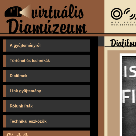
A gyűjteményről
Történet és technikák
Diafilmek
Link gyűjtemény
Rólunk írták
Technikai eszközök