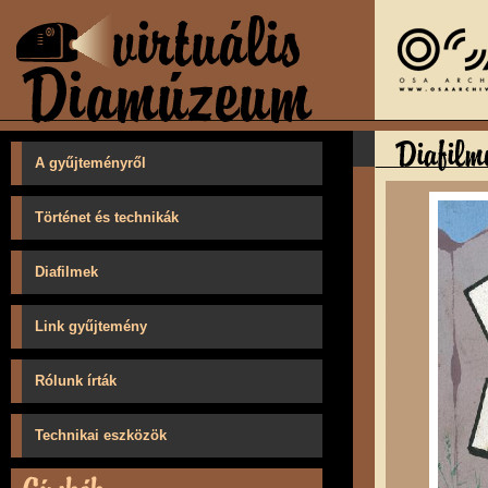
A gyűjteményről
Történet és technikák
Diafilmek
Link gyűjtemény
Rólunk írták
Technikai eszközök