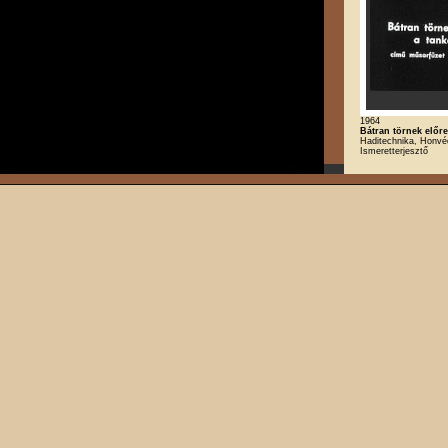
1964
Bátran törnek előre
Haditechnika, Honvé
Ismeretterjesztő