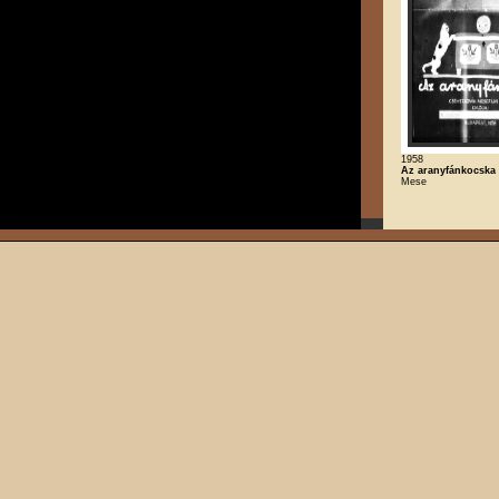
1958
Az aranyfánkocska
Mese