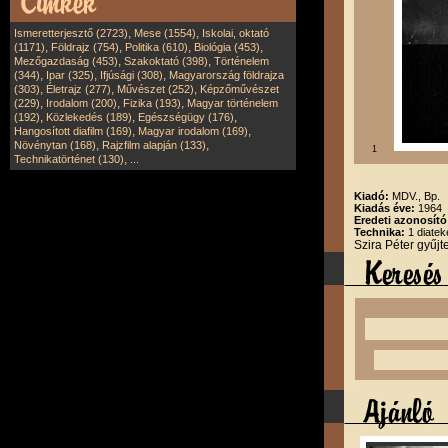
,
,
Ismeretterjesztő (2723)
Mese (1554)
Iskolai, oktató
,
,
,
,
(1171)
Földrajz (754)
Politika (610)
Biológia (453)
,
,
Mezőgazdaság (453)
Szakoktató (398)
Történelem
,
,
,
(344)
Ipar (325)
Ifjúsági (308)
Magyarország földrajza
,
,
,
(303)
Életrajz (277)
Művészet (252)
Képzőművészet
,
,
,
(229)
Irodalom (200)
Fizika (193)
Magyar történelem
,
,
,
(192)
Közlekedés (189)
Egészségügy (176)
,
,
Hangosított diafilm (169)
Magyar irodalom (169)
,
,
Növénytan (168)
Rajzfilm alapján (133)
1
,
Technikatörténet (130)
...
Kiadó:
MDV., Bp.
Kiadás éve:
1964
Eredeti azonosít
Technika:
1 diatek
Szira Péter gyűj