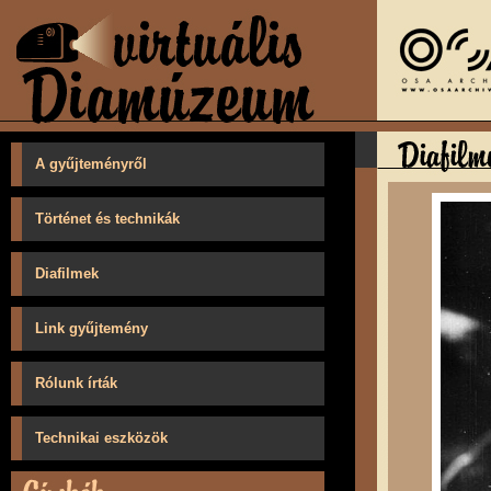
A gyűjteményről
Történet és technikák
Diafilmek
Link gyűjtemény
Rólunk írták
Technikai eszközök