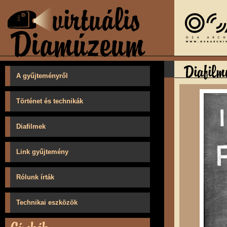
A gyűjteményről
Történet és technikák
Diafilmek
Link gyűjtemény
Rólunk írták
Technikai eszközök