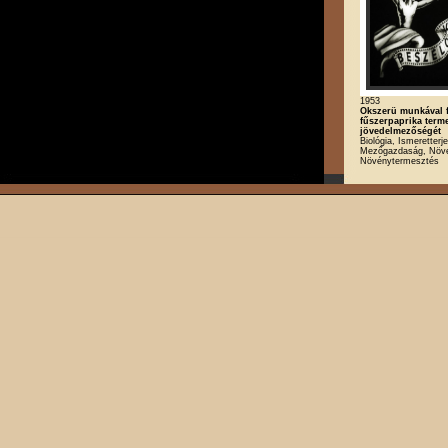
1953
Okszerü munkával 
fűszerpaprika term
jövedelmezőségét
Biológia, Ismeretterj
Mezőgazdaság, Növé
Növénytermesztés