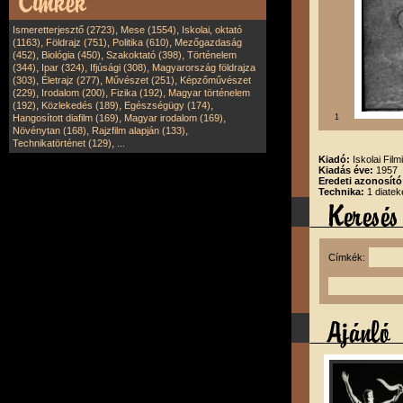
,
,
Ismeretterjesztő (2723)
Mese (1554)
Iskolai, oktató
,
,
,
(1163)
Földrajz (751)
Politika (610)
Mezőgazdaság
,
,
,
(452)
Biológia (450)
Szakoktató (398)
Történelem
,
,
,
(344)
Ipar (324)
Ifjúsági (308)
Magyarország földrajza
,
,
,
(303)
Életrajz (277)
Művészet (251)
Képzőművészet
,
,
,
(229)
Irodalom (200)
Fizika (192)
Magyar történelem
,
,
,
(192)
Közlekedés (189)
Egészségügy (174)
,
,
Hangosított diafilm (169)
Magyar irodalom (169)
1
,
,
Növénytan (168)
Rajzfilm alapján (133)
,
Technikatörténet (129)
...
Kiadó:
Iskolai Film
Kiadás éve:
1957
Eredeti azonosító
Technika:
1 diatek
Címkék: