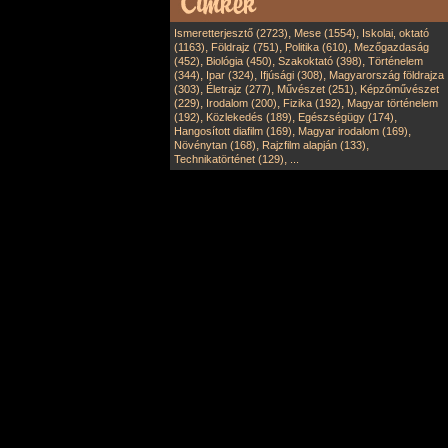
,
,
Ismeretterjesztő (2723)
Mese (1554)
Iskolai, oktató
,
,
,
(1163)
Földrajz (751)
Politika (610)
Mezőgazdaság
,
,
,
(452)
Biológia (450)
Szakoktató (398)
Történelem
,
,
,
(344)
Ipar (324)
Ifjúsági (308)
Magyarország földrajza
,
,
,
(303)
Életrajz (277)
Művészet (251)
Képzőművészet
,
,
,
(229)
Irodalom (200)
Fizika (192)
Magyar történelem
,
,
,
(192)
Közlekedés (189)
Egészségügy (174)
,
,
Hangosított diafilm (169)
Magyar irodalom (169)
,
,
Növénytan (168)
Rajzfilm alapján (133)
,
Technikatörténet (129)
...