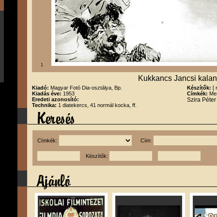
1
Kukkancs Jancsi kalandj
Kiadó:
Magyar Fotó Dia-osztálya, Bp.
Készítők:
[
Kiadás éve:
1953
Címkék:
Mes
Eredeti azonosító:
Szira Péte
Technika:
1 diatekercs, 41 normál kocka, ff.
Címkék:
Cím:
Készítők: