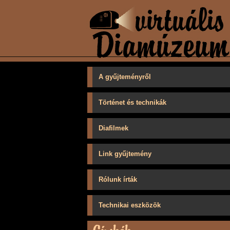
A gyűjteményről
Történet és technikák
Diafilmek
Link gyűjtemény
Rólunk írták
Technikai eszközök