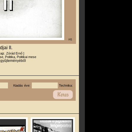
/41
ai II.
 rajz. Zórád Ernő ]
e, Politika, Politikai mese
r gyűjteményéből
Kiadás éve:
Technika: