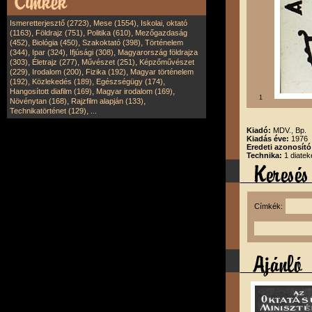
,
,
Ismeretterjesztő (2723)
Mese (1554)
Iskolai, oktató
,
,
,
(1163)
Földrajz (751)
Politika (610)
Mezőgazdaság
,
,
,
(452)
Biológia (450)
Szakoktató (398)
Történelem
,
,
,
(344)
Ipar (324)
Ifjúsági (308)
Magyarország földrajza
,
,
,
(303)
Életrajz (277)
Művészet (251)
Képzőművészet
,
,
,
(229)
Irodalom (200)
Fizika (192)
Magyar történelem
,
,
,
(192)
Közlekedés (189)
Egészségügy (174)
,
,
Hangosított diafilm (169)
Magyar irodalom (169)
1
,
,
Növénytan (168)
Rajzfilm alapján (133)
,
Technikatörténet (129)
...
Kiadó:
MDV., Bp.
Kiadás éve:
1976
Eredeti azonosít
Technika:
1 diatek
Címkék: