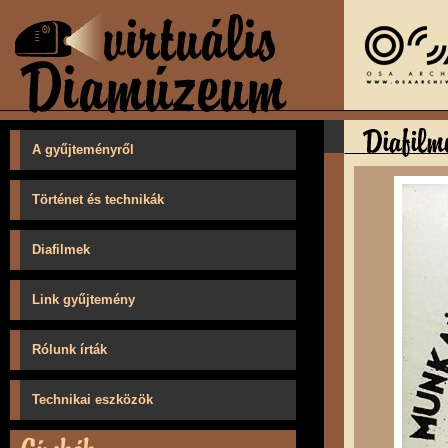
A gyűjteményről
Történet és technikák
Diafilmek
Link gyűjtemény
Rólunk írták
Technikai eszközök