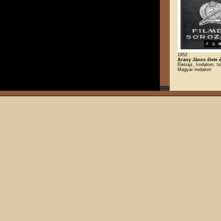
1952
Arany János élete é
Életrajz, Irodalom, Is
Magyar irodalom