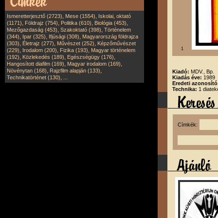
,
,
Ismeretterjesztő (2723)
Mese (1554)
Iskolai, oktató
,
,
,
,
(1171)
Földrajz (754)
Politika (610)
Biológia (453)
,
,
Mezőgazdaság (453)
Szakoktató (398)
Történelem
,
,
,
(344)
Ipar (325)
Ifjúsági (308)
Magyarország földrajza
,
,
,
(303)
Életrajz (277)
Művészet (252)
Képzőművészet
1
,
,
,
(229)
Irodalom (200)
Fizika (193)
Magyar történelem
,
,
,
(192)
Közlekedés (189)
Egészségügy (176)
,
,
Hangosított diafilm (169)
Magyar irodalom (169)
,
,
Növénytan (168)
Rajzfilm alapján (133)
Kiadó:
MDV., Bp.
,
Technikatörténet (130)
...
Kiadás éve:
1989
Eredeti azonosít
Technika:
1 diatek
Címkék: