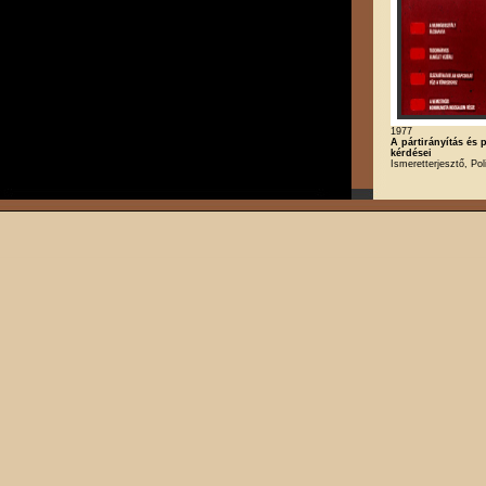
1977
A pártirányítás és p
kérdései
Ismeretterjesztő, Poli