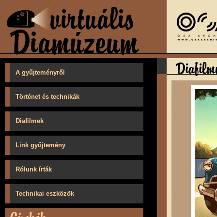
A gyűjteményről
Történet és technikák
Diafilmek
Link gyűjtemény
Rólunk írták
Technikai eszközök