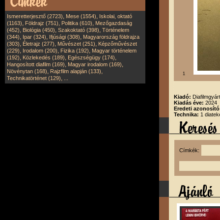
,
,
Ismeretterjesztő (2723)
Mese (1554)
Iskolai, oktató
,
,
,
(1163)
Földrajz (751)
Politika (610)
Mezőgazdaság
,
,
,
(452)
Biológia (450)
Szakoktató (398)
Történelem
,
,
,
(344)
Ipar (324)
Ifjúsági (308)
Magyarország földrajza
,
,
,
(303)
Életrajz (277)
Művészet (251)
Képzőművészet
,
,
,
(229)
Irodalom (200)
Fizika (192)
Magyar történelem
,
,
,
(192)
Közlekedés (189)
Egészségügy (174)
,
,
Hangosított diafilm (169)
Magyar irodalom (169)
,
,
Növénytan (168)
Rajzfilm alapján (133)
1
,
Technikatörténet (129)
...
Kiadó:
Diafilmgyárt
Kiadás éve:
2024
Eredeti azonosító
Technika:
1 diatek
Címkék: