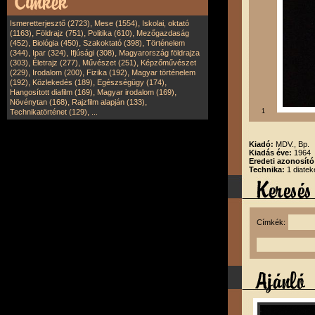
,
,
Ismeretterjesztő (2723)
Mese (1554)
Iskolai, oktató
,
,
,
(1163)
Földrajz (751)
Politika (610)
Mezőgazdaság
,
,
,
(452)
Biológia (450)
Szakoktató (398)
Történelem
,
,
,
(344)
Ipar (324)
Ifjúsági (308)
Magyarország földrajza
,
,
,
(303)
Életrajz (277)
Művészet (251)
Képzőművészet
,
,
,
(229)
Irodalom (200)
Fizika (192)
Magyar történelem
,
,
,
(192)
Közlekedés (189)
Egészségügy (174)
,
,
Hangosított diafilm (169)
Magyar irodalom (169)
,
,
Növénytan (168)
Rajzfilm alapján (133)
,
Technikatörténet (129)
...
1
Kiadó:
MDV., Bp.
Kiadás éve:
1964
Eredeti azonosít
Technika:
1 diatek
Címkék: