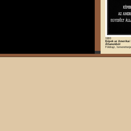
1963
Képek az Amerikai 
Államokból
Földrajz, Ismeretterj