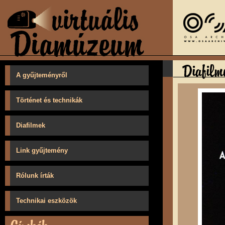
A gyűjteményről
Történet és technikák
Diafilmek
Link gyűjtemény
Rólunk írták
Technikai eszközök