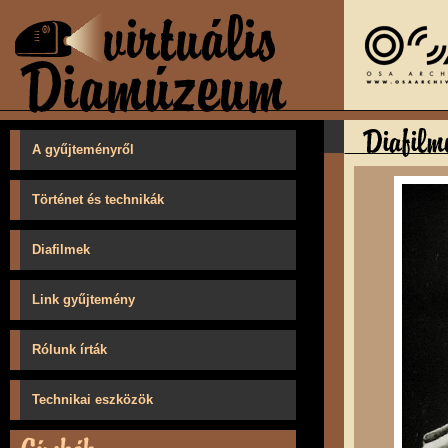
A gyűjteményről
Történet és technikák
Diafilmek
Link gyűjtemény
Rólunk írták
Technikai eszközök