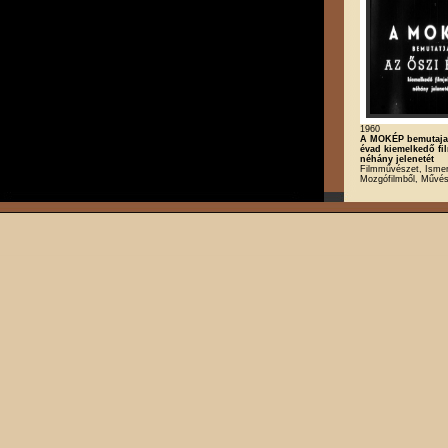
1960
A MOKÉP bemutaja 
évad kiemelkedő fi
néhány jelenetét
Filmművészet, Ismere
Mozgófilmből, Művé