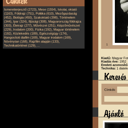
,
,
Ismeretterjesztő (2723)
Mese (1554)
Iskolai, oktató
,
,
,
(1163)
Földrajz (751)
Politika (610)
Mezőgazdaság
,
,
,
(452)
Biológia (450)
Szakoktató (398)
Történelem
,
,
,
(344)
Ipar (324)
Ifjúsági (308)
Magyarország földrajza
,
,
,
(303)
Életrajz (277)
Művészet (251)
Képzőművészet
,
,
,
(229)
Irodalom (200)
Fizika (192)
Magyar történelem
,
,
,
(192)
Közlekedés (189)
Egészségügy (174)
,
,
Hangosított diafilm (169)
Magyar irodalom (169)
,
,
Növénytan (168)
Rajzfilm alapján (133)
1
,
Technikatörténet (129)
...
Kiadó:
Magyar Fot
Kiadás éve:
1952
Eredeti azonosító
Technika:
1 diatek
Címkék: