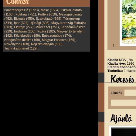
,
,
Ismeretterjesztő (2723)
Mese (1554)
Iskolai, oktató
,
,
,
(1163)
Földrajz (751)
Politika (610)
Mezőgazdaság
,
,
,
(452)
Biológia (450)
Szakoktató (398)
Történelem
,
,
,
(344)
Ipar (324)
Ifjúsági (308)
Magyarország földrajza
,
,
,
(303)
Életrajz (277)
Művészet (251)
Képzőművészet
,
,
,
(229)
Irodalom (200)
Fizika (192)
Magyar történelem
,
,
,
(192)
Közlekedés (189)
Egészségügy (174)
,
,
Hangosított diafilm (169)
Magyar irodalom (169)
,
,
Növénytan (168)
Rajzfilm alapján (133)
1
,
Technikatörténet (129)
...
Kiadó:
MDV., Bp.
Kiadás éve:
1990
Eredeti azonosít
Technika:
1 diatek
Címkék: