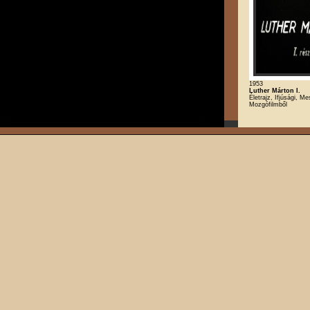
1953
Luther Márton I.
Életrajz, Ifjúsági, Me
Mozgófilmből