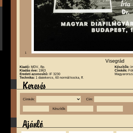
1
Visegrád
Kiadó:
MDV., Bp.
Készítők:
í
Kiadás éve:
1963
Címkék:
Föl
Eredeti azonosító:
IF 3230
Magyarorszá
Technika:
1 diatekercs, 60 normál kocka, ff.
Címkék:
Cím:
Készítők: