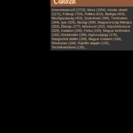
,
,
Ismeretterjesztő (2723)
Mese (1554)
Iskolai, oktató
,
,
,
,
(1171)
Földrajz (754)
Politika (610)
Biológia (453)
,
,
Mezőgazdaság (453)
Szakoktató (398)
Történelem
,
,
,
(344)
Ipar (325)
Ifjúsági (308)
Magyarország földrajza
,
,
,
(303)
Életrajz (277)
Művészet (252)
Képzőművészet
,
,
,
(229)
Irodalom (200)
Fizika (193)
Magyar történelem
,
,
,
(192)
Közlekedés (189)
Egészségügy (176)
,
,
Hangosított diafilm (169)
Magyar irodalom (169)
,
,
Növénytan (168)
Rajzfilm alapján (133)
,
Technikatörténet (130)
...