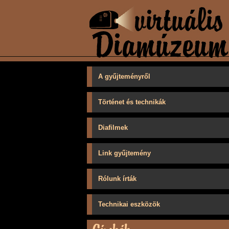
A gyűjteményről
Történet és technikák
Diafilmek
Link gyűjtemény
Rólunk írták
Technikai eszközök