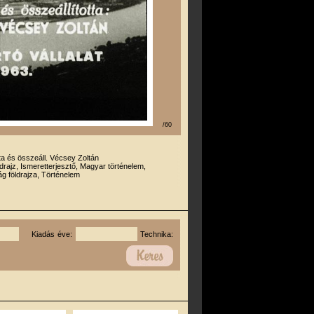
/60
rta és összeáll. Vécsey Zoltán
drajz, Ismeretterjesztő, Magyar történelem,
g földrajza, Történelem
Kiadás éve:
Technika: