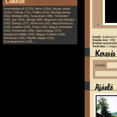
,
,
Ismeretterjesztő (2723)
Mese (1554)
Iskolai, oktató
,
,
,
(1163)
Földrajz (751)
Politika (610)
Mezőgazdaság
,
,
,
(452)
Biológia (450)
Szakoktató (398)
Történelem
,
,
,
(344)
Ipar (324)
Ifjúsági (308)
Magyarország földrajza
,
,
,
(303)
Életrajz (277)
Művészet (251)
Képzőművészet
1
,
,
,
(229)
Irodalom (200)
Fizika (192)
Magyar történelem
,
,
,
(192)
Közlekedés (189)
Egészségügy (174)
,
,
Hangosított diafilm (169)
Magyar irodalom (169)
Kiadó:
Audiovisivi 
,
,
Növénytan (168)
Rajzfilm alapján (133)
Kiadás éve:
1980
,
Technikatörténet (129)
...
Eredeti azonosít
Technika:
1 magazi
Címkék: