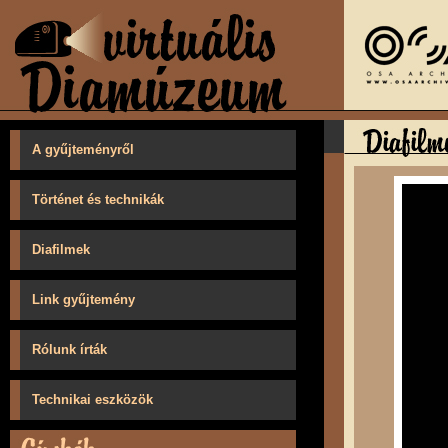
A gyűjteményről
Történet és technikák
Diafilmek
Link gyűjtemény
Rólunk írták
Technikai eszközök