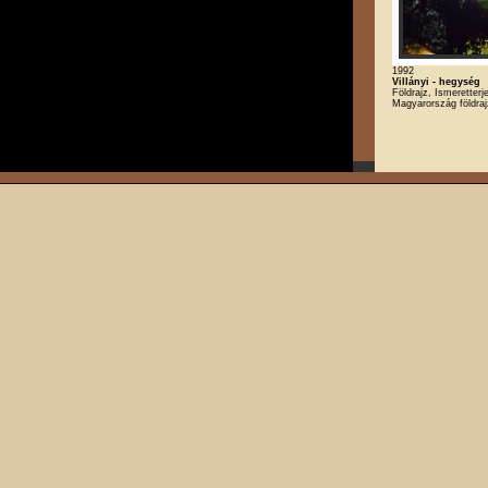
1992
Villányi - hegység
Földrajz, Ismeretterj
Magyarország földra