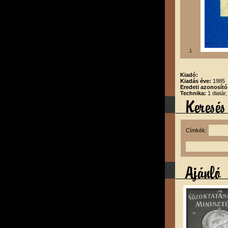
1
Kiadó:
Kiadás éve:
1985
Eredeti azonosító
Technika:
1 diatár
Címkék: