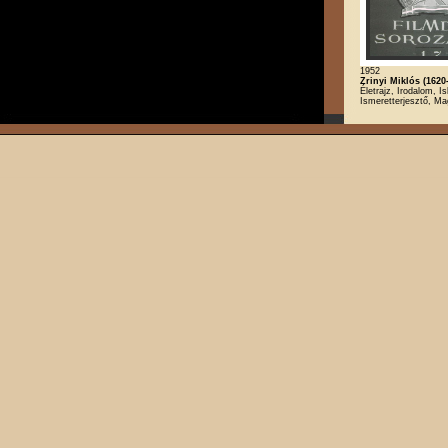
1952
Zrinyi Miklós (1620
Életrajz, Irodalom, Is
Ismeretterjesztő, Ma