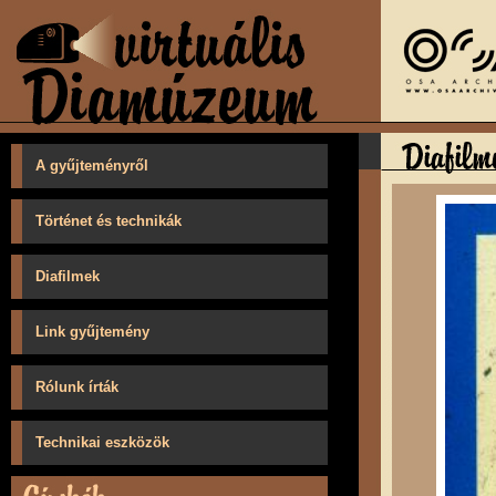
A gyűjteményről
Történet és technikák
Diafilmek
Link gyűjtemény
Rólunk írták
Technikai eszközök