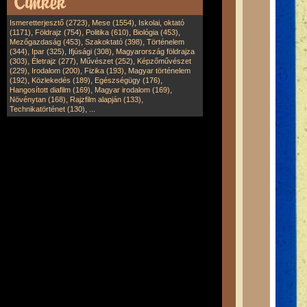
,
,
Ismeretterjesztő (2723)
Mese (1554)
Iskolai, oktató
,
,
,
,
(1171)
Földrajz (754)
Politika (610)
Biológia (453)
,
,
Mezőgazdaság (453)
Szakoktató (398)
Történelem
,
,
,
(344)
Ipar (325)
Ifjúsági (308)
Magyarország földrajza
,
,
,
(303)
Életrajz (277)
Művészet (252)
Képzőművészet
,
,
,
(229)
Irodalom (200)
Fizika (193)
Magyar történelem
,
,
,
(192)
Közlekedés (189)
Egészségügy (176)
,
,
Hangosított diafilm (169)
Magyar irodalom (169)
,
,
Növénytan (168)
Rajzfilm alapján (133)
,
Technikatörténet (130)
...