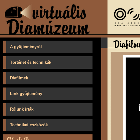
A gyűjteményről
Történet és technikák
Diafilmek
Link gyűjtemény
Rólunk írták
Technikai eszközök