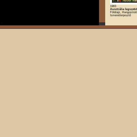
1983
Ausztrália legszebb
Földrajz, Hangosított
Ismeretterjesztő