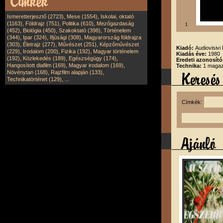
,
,
Ismeretterjesztő (2723)
Mese (1554)
Iskolai, oktató
,
,
,
(1163)
Földrajz (751)
Politika (610)
Mezőgazdaság
1
,
,
,
(452)
Biológia (450)
Szakoktató (398)
Történelem
,
,
,
(344)
Ipar (324)
Ifjúsági (308)
Magyarország földrajza
,
,
,
(303)
Életrajz (277)
Művészet (251)
Képzőművészet
Kiadó:
Audiovisivi 
,
,
,
(229)
Irodalom (200)
Fizika (192)
Magyar történelem
Kiadás éve:
1980
,
,
,
(192)
Közlekedés (189)
Egészségügy (174)
Eredeti azonosít
,
,
Hangosított diafilm (169)
Magyar irodalom (169)
Technika:
1 magazi
,
,
Növénytan (168)
Rajzfilm alapján (133)
,
Technikatörténet (129)
...
Címkék: