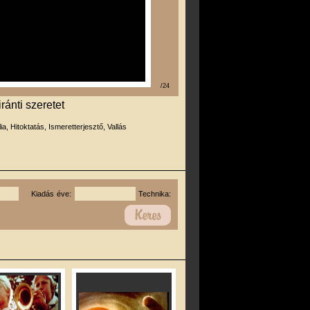
/24
ránti szeretet
lia, Hitoktatás, Ismeretterjesztő, Vallás
Kiadás éve:
Technika: