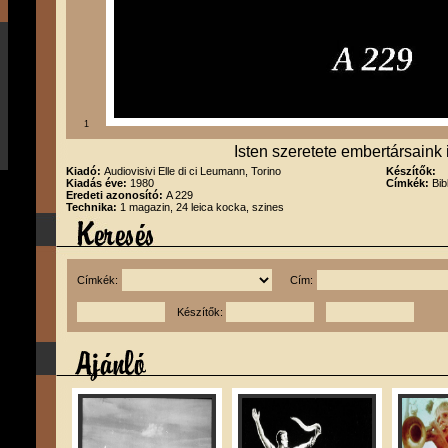
1
Isten szeretete embertársaink i
Kiadó:
Audiovisivi Elle di ci Leumann, Torino
Készítők:
Kiadás éve:
1980
Címkék:
Bib
Eredeti azonosító:
A 229
Technika:
1 magazin, 24 leica kocka, szines
Címkék:
Cím:
Készítők: