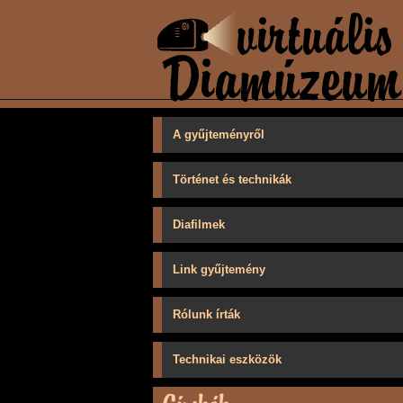
A gyűjteményről
Történet és technikák
Diafilmek
Link gyűjtemény
Rólunk írták
Technikai eszközök