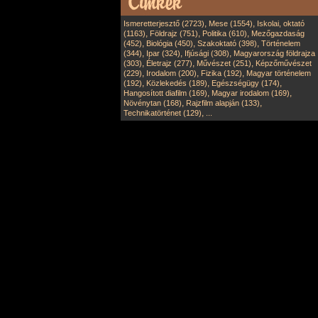
,
,
Ismeretterjesztő (2723)
Mese (1554)
Iskolai, oktató
,
,
,
(1163)
Földrajz (751)
Politika (610)
Mezőgazdaság
,
,
,
(452)
Biológia (450)
Szakoktató (398)
Történelem
,
,
,
(344)
Ipar (324)
Ifjúsági (308)
Magyarország földrajza
,
,
,
(303)
Életrajz (277)
Művészet (251)
Képzőművészet
,
,
,
(229)
Irodalom (200)
Fizika (192)
Magyar történelem
,
,
,
(192)
Közlekedés (189)
Egészségügy (174)
,
,
Hangosított diafilm (169)
Magyar irodalom (169)
,
,
Növénytan (168)
Rajzfilm alapján (133)
,
Technikatörténet (129)
...