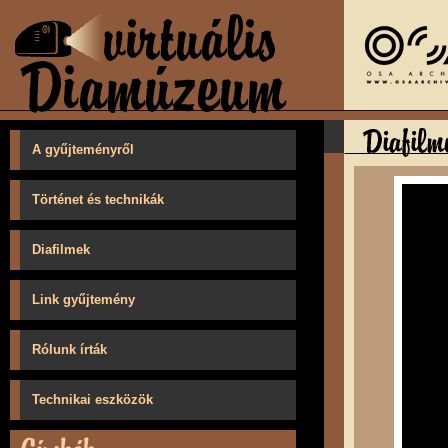
A gyűjteményről
Történet és technikák
Diafilmek
Link gyűjtemény
Rólunk írták
Technikai eszközök