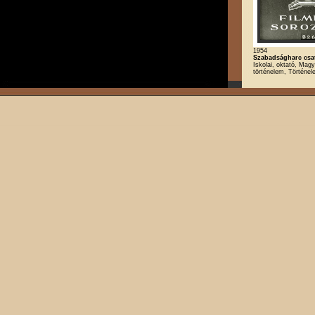
1954
Szabadságharc csatá
Iskolai, oktató, Magy
történelem, Történe