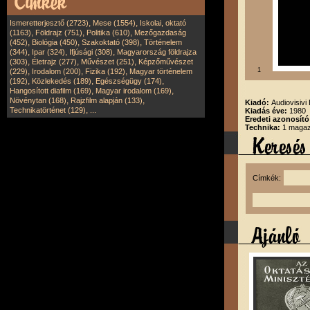
,
,
Ismeretterjesztő (2723)
Mese (1554)
Iskolai, oktató
,
,
,
(1163)
Földrajz (751)
Politika (610)
Mezőgazdaság
,
,
,
(452)
Biológia (450)
Szakoktató (398)
Történelem
,
,
,
(344)
Ipar (324)
Ifjúsági (308)
Magyarország földrajza
,
,
,
(303)
Életrajz (277)
Művészet (251)
Képzőművészet
,
,
,
1
(229)
Irodalom (200)
Fizika (192)
Magyar történelem
,
,
,
(192)
Közlekedés (189)
Egészségügy (174)
,
,
Hangosított diafilm (169)
Magyar irodalom (169)
,
,
Növénytan (168)
Rajzfilm alapján (133)
Kiadó:
Audiovisivi 
,
Technikatörténet (129)
...
Kiadás éve:
1980
Eredeti azonosít
Technika:
1 magazi
Címkék: