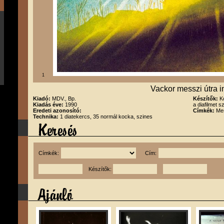
1
Vackor messzi útra i
Kiadó:
MDV., Bp.
Készítők:
K
Kiadás éve:
1990
a diafilmet s
Eredeti azonosító:
Címkék:
Me
Technika:
1 diatekercs, 35 normál kocka, szines
Címkék:
Cím:
Készítők: