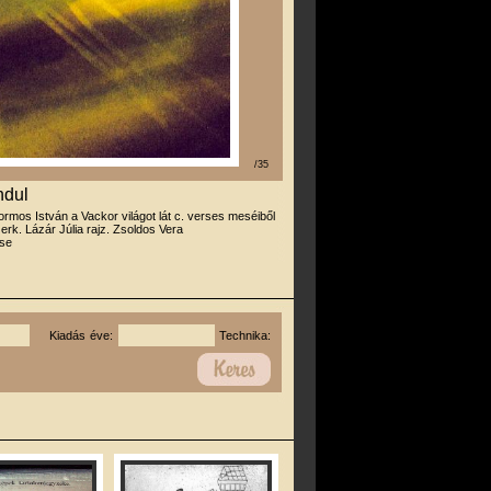
/35
ndul
ormos István a Vackor világot lát c. verses meséiből
zerk. Lázár Júlia rajz. Zsoldos Vera
se
Kiadás éve:
Technika: