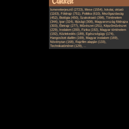
,
,
Ismeretterjesztő (2723)
Mese (1554)
Iskolai, oktató
,
,
,
(1163)
Földrajz (751)
Politika (610)
Mezőgazdaság
,
,
,
(452)
Biológia (450)
Szakoktató (398)
Történelem
,
,
,
(344)
Ipar (324)
Ifjúsági (308)
Magyarország földrajza
,
,
,
(303)
Életrajz (277)
Művészet (251)
Képzőművészet
,
,
,
(229)
Irodalom (200)
Fizika (192)
Magyar történelem
,
,
,
(192)
Közlekedés (189)
Egészségügy (174)
,
,
Hangosított diafilm (169)
Magyar irodalom (169)
,
,
Növénytan (168)
Rajzfilm alapján (133)
,
Technikatörténet (129)
...