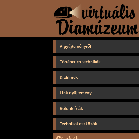
A gyűjteményről
Történet és technikák
Diafilmek
Link gyűjtemény
Rólunk írták
Technikai eszközök