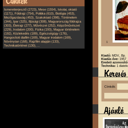
,
,
Ismeretterjesztő (2723)
Mese (1554)
Iskolai, oktató
,
,
,
,
(1171)
Földrajz (754)
Politika (610)
Biológia (453)
,
,
Mezőgazdaság (453)
Szakoktató (398)
Történelem
,
,
,
(344)
Ipar (325)
Ifjúsági (308)
Magyarország földrajza
,
,
,
(303)
Életrajz (277)
Művészet (252)
Képzőművészet
,
,
,
(229)
Irodalom (200)
Fizika (193)
Magyar történelem
,
,
,
(192)
Közlekedés (189)
Egészségügy (176)
,
,
Hangosított diafilm (169)
Magyar irodalom (169)
,
,
Növénytan (168)
Rajzfilm alapján (133)
1
,
Technikatörténet (130)
...
Kiadó:
MDV., Bp.
Kiadás éve:
1957
Eredeti azonosít
Technika:
1 diatek
Címkék: