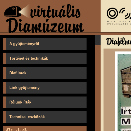
A gyűjteményről
Történet és technikák
Diafilmek
Link gyűjtemény
Rólunk írták
Technikai eszközök