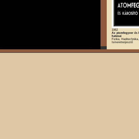
1962
Az atomfegyver és 
hatásai
Fizika, Haditechnika,
Ismeretterjesztő