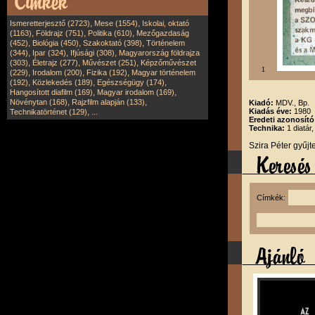
,
,
Ismeretterjesztő (2723)
Mese (1554)
Iskolai, oktató
,
,
,
(1163)
Földrajz (751)
Politika (610)
Mezőgazdaság
,
,
,
(452)
Biológia (450)
Szakoktató (398)
Történelem
,
,
,
(344)
Ipar (324)
Ifjúsági (308)
Magyarország földrajza
,
,
,
(303)
Életrajz (277)
Művészet (251)
Képzőművészet
1
,
,
,
(229)
Irodalom (200)
Fizika (192)
Magyar történelem
,
,
,
(192)
Közlekedés (189)
Egészségügy (174)
,
,
Hangosított diafilm (169)
Magyar irodalom (169)
,
,
Növénytan (168)
Rajzfilm alapján (133)
Kiadó:
MDV., Bp.
,
Kiadás éve:
1980
Technikatörténet (129)
...
Eredeti azonosító
Technika:
1 diatár
Szira Péter gyűj
Címkék: