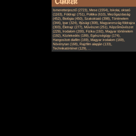
,
,
Ismeretterjesztő (2723)
Mese (1554)
Iskolai, oktató
,
,
,
(1163)
Földrajz (751)
Politika (610)
Mezőgazdaság
,
,
,
(452)
Biológia (450)
Szakoktató (398)
Történelem
,
,
,
(344)
Ipar (324)
Ifjúsági (308)
Magyarország földrajza
,
,
,
(303)
Életrajz (277)
Művészet (251)
Képzőművészet
,
,
,
(229)
Irodalom (200)
Fizika (192)
Magyar történelem
,
,
,
(192)
Közlekedés (189)
Egészségügy (174)
,
,
Hangosított diafilm (169)
Magyar irodalom (169)
,
,
Növénytan (168)
Rajzfilm alapján (133)
,
Technikatörténet (129)
...