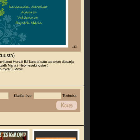
/43
kuusta)
uvittanut Horvát Ildi kansansatu aarteisto diasarja
ajzáth Mária ( Népmesekincstár )
n nyelvű, Mese
Kiadás éve:
Technika: