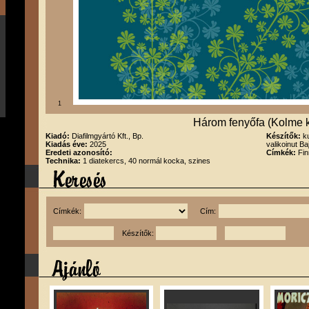
1
Három fenyőfa (Kolme 
Kiadó:
Diafilmgyártó Kft., Bp.
Készítők:
k
Kiadás éve:
2025
valikoinut B
Eredeti azonosító:
Címkék:
Fin
Technika:
1 diatekercs, 40 normál kocka, szines
Címkék:
Cím:
Készítők: