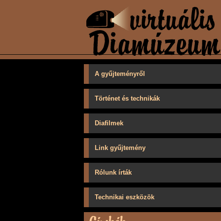
A gyűjteményről
Történet és technikák
Diafilmek
Link gyűjtemény
Rólunk írták
Technikai eszközök