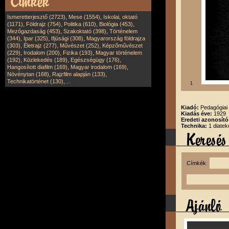
,
,
Ismeretterjesztő (2723)
Mese (1554)
Iskolai, oktató
,
,
,
,
(1171)
Földrajz (754)
Politika (610)
Biológia (453)
,
,
Mezőgazdaság (453)
Szakoktató (398)
Történelem
,
,
,
(344)
Ipar (325)
Ifjúsági (308)
Magyarország földrajza
,
,
,
(303)
Életrajz (277)
Művészet (252)
Képzőművészet
,
,
,
(229)
Irodalom (200)
Fizika (193)
Magyar történelem
,
,
,
(192)
Közlekedés (189)
Egészségügy (176)
,
,
Hangosított diafilm (169)
Magyar irodalom (169)
,
,
Növénytan (168)
Rajzfilm alapján (133)
,
Technikatörténet (130)
...
1
Kiadó:
Pedagógiai 
Kiadás éve:
1929
Eredeti azonosító
Technika:
1 diatek
Címkék: