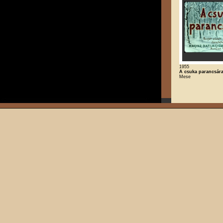
1955
A csuka parancsár
Mese