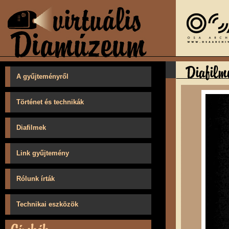
A gyűjteményről
Történet és technikák
Diafilmek
Link gyűjtemény
Rólunk írták
Technikai eszközök