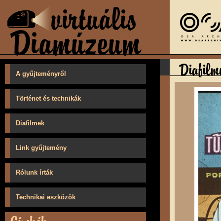
A gyűjteményről
Történet és technikák
Diafilmek
Link gyűjtemény
Rólunk írták
Technikai eszközök