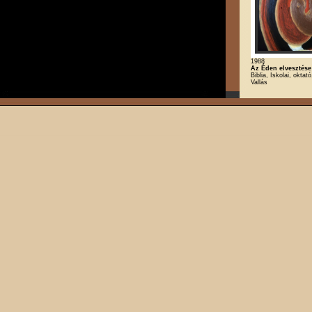
1988
Az Éden elvesztése
Biblia, Iskolai, oktat
Vallás