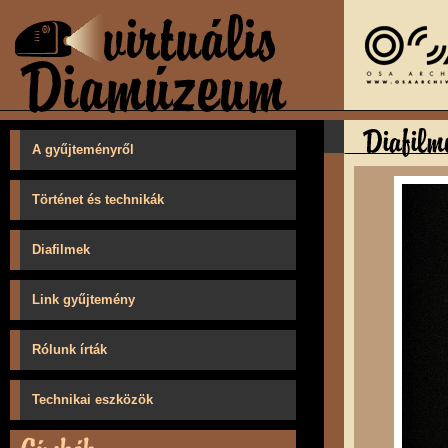
A gyűjteményről
Történet és technikák
Diafilmek
Link gyűjtemény
Rólunk írták
Technikai eszközök