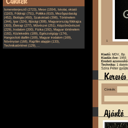
,
,
Ismeretterjesztő (2723)
Mese (1554)
Iskolai, oktató
,
,
,
(1163)
Földrajz (751)
Politika (610)
Mezőgazdaság
,
,
,
(452)
Biológia (450)
Szakoktató (398)
Történelem
,
,
,
(344)
Ipar (324)
Ifjúsági (308)
Magyarország földrajza
,
,
,
(303)
Életrajz (277)
Művészet (251)
Képzőművészet
,
,
,
(229)
Irodalom (200)
Fizika (192)
Magyar történelem
,
,
,
(192)
Közlekedés (189)
Egészségügy (174)
,
,
Hangosított diafilm (169)
Magyar irodalom (169)
,
,
1
Növénytan (168)
Rajzfilm alapján (133)
,
Technikatörténet (129)
...
Kiadó:
MDV., Bp.
Kiadás éve:
1955
Eredeti azonosító
Technika:
1 diatek
Szira Péter gyűj
Címkék: