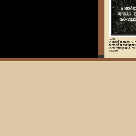
1956
A mezőszemesi Új 
termelőszövetkeze
Ismeretterjesztő, M
Politika