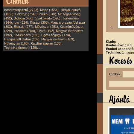
,
,
Ismeretterjesztő (2723)
Mese (1554)
Iskolai, oktató
,
,
,
(1163)
Földrajz (751)
Politika (610)
Mezőgazdaság
,
,
,
(452)
Biológia (450)
Szakoktató (398)
Történelem
,
,
,
(344)
Ipar (324)
Ifjúsági (308)
Magyarország földrajza
,
,
,
(303)
Életrajz (277)
Művészet (251)
Képzőművészet
1
,
,
,
(229)
Irodalom (200)
Fizika (192)
Magyar történelem
,
,
,
(192)
Közlekedés (189)
Egészségügy (174)
,
,
Hangosított diafilm (169)
Magyar irodalom (169)
Kiadó:
,
,
Növénytan (168)
Rajzfilm alapján (133)
Kiadás éve:
1983
,
Technikatörténet (129)
...
Eredeti azonosító
Technika:
1 mappa
Címkék: