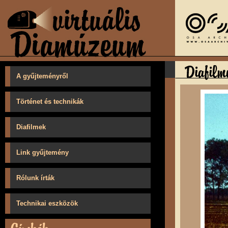
A gyűjteményről
Történet és technikák
Diafilmek
Link gyűjtemény
Rólunk írták
Technikai eszközök