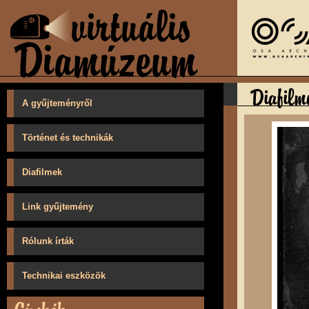
A gyűjteményről
Történet és technikák
Diafilmek
Link gyűjtemény
Rólunk írták
Technikai eszközök