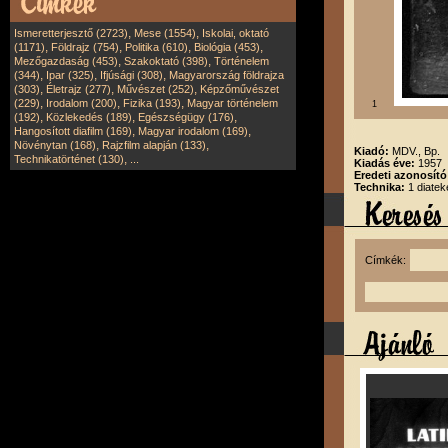
,
,
Ismeretterjesztő (2723)
Mese (1554)
Iskolai, oktató
,
,
,
,
(1171)
Földrajz (754)
Politika (610)
Biológia (453)
,
,
Mezőgazdaság (453)
Szakoktató (398)
Történelem
,
,
,
(344)
Ipar (325)
Ifjúsági (308)
Magyarország földrajza
,
,
,
(303)
Életrajz (277)
Művészet (252)
Képzőművészet
,
,
,
(229)
Irodalom (200)
Fizika (193)
Magyar történelem
1
,
,
,
(192)
Közlekedés (189)
Egészségügy (176)
,
,
Hangosított diafilm (169)
Magyar irodalom (169)
,
,
Növénytan (168)
Rajzfilm alapján (133)
Kiadó:
MDV., Bp.
,
Technikatörténet (130)
...
Kiadás éve:
1957
Eredeti azonosít
Technika:
1 diatek
Címkék: