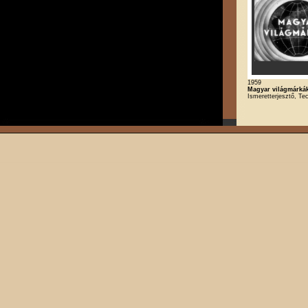
1959
Magyar világmárká
Ismeretterjesztő, Te