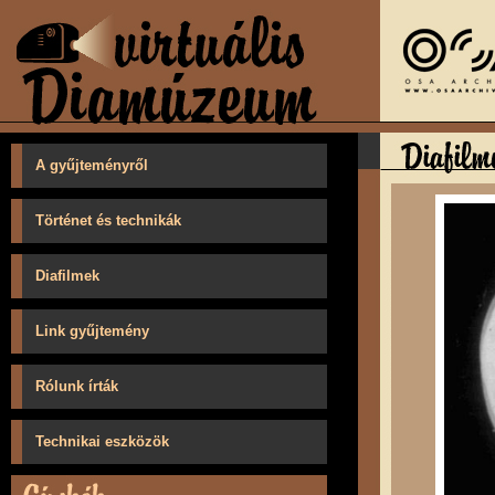
A gyűjteményről
Történet és technikák
Diafilmek
Link gyűjtemény
Rólunk írták
Technikai eszközök