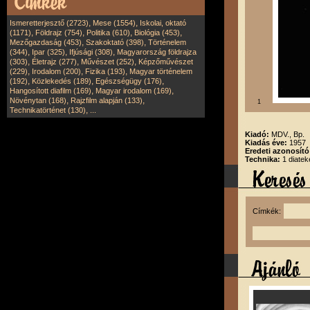
,
,
Ismeretterjesztő (2723)
Mese (1554)
Iskolai, oktató
,
,
,
,
(1171)
Földrajz (754)
Politika (610)
Biológia (453)
,
,
Mezőgazdaság (453)
Szakoktató (398)
Történelem
,
,
,
(344)
Ipar (325)
Ifjúsági (308)
Magyarország földrajza
,
,
,
(303)
Életrajz (277)
Művészet (252)
Képzőművészet
,
,
,
(229)
Irodalom (200)
Fizika (193)
Magyar történelem
,
,
,
(192)
Közlekedés (189)
Egészségügy (176)
,
,
Hangosított diafilm (169)
Magyar irodalom (169)
,
,
Növénytan (168)
Rajzfilm alapján (133)
1
,
Technikatörténet (130)
...
Kiadó:
MDV., Bp.
Kiadás éve:
1957
Eredeti azonosít
Technika:
1 diatek
Címkék: