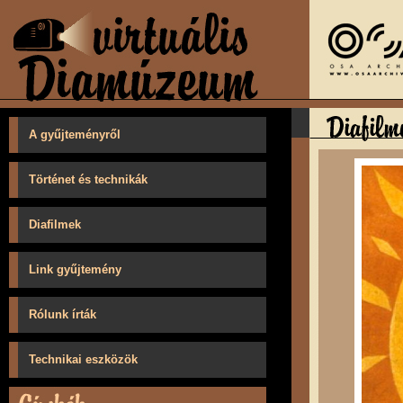
A gyűjteményről
Történet és technikák
Diafilmek
Link gyűjtemény
Rólunk írták
Technikai eszközök