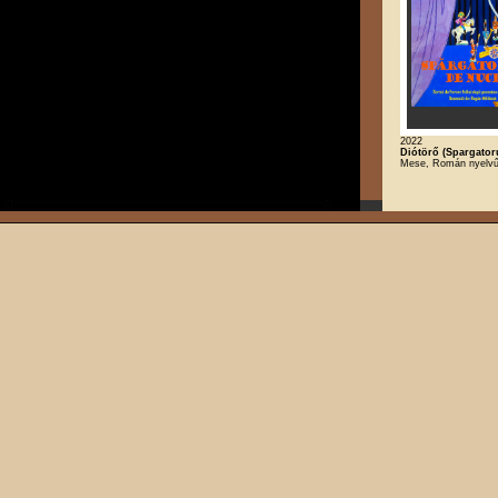
2022
Diótörő (Spargator
Mese, Román nyelv