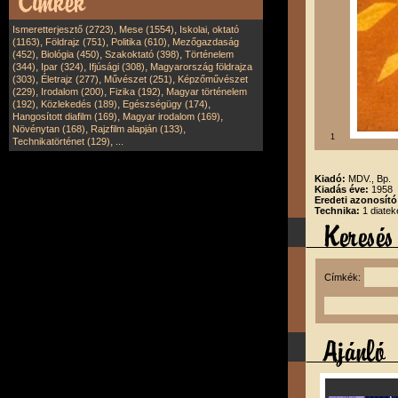
,
,
Ismeretterjesztő (2723)
Mese (1554)
Iskolai, oktató
,
,
,
(1163)
Földrajz (751)
Politika (610)
Mezőgazdaság
,
,
,
(452)
Biológia (450)
Szakoktató (398)
Történelem
,
,
,
(344)
Ipar (324)
Ifjúsági (308)
Magyarország földrajza
,
,
,
(303)
Életrajz (277)
Művészet (251)
Képzőművészet
,
,
,
(229)
Irodalom (200)
Fizika (192)
Magyar történelem
,
,
,
(192)
Közlekedés (189)
Egészségügy (174)
,
,
Hangosított diafilm (169)
Magyar irodalom (169)
,
,
Növénytan (168)
Rajzfilm alapján (133)
1
,
Technikatörténet (129)
...
Kiadó:
MDV., Bp.
Kiadás éve:
1958
Eredeti azonosít
Technika:
1 diatek
Címkék: