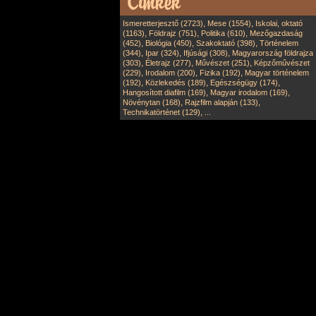
,
,
Ismeretterjesztő (2723)
Mese (1554)
Iskolai, oktató
,
,
,
(1163)
Földrajz (751)
Politika (610)
Mezőgazdaság
,
,
,
(452)
Biológia (450)
Szakoktató (398)
Történelem
,
,
,
(344)
Ipar (324)
Ifjúsági (308)
Magyarország földrajza
,
,
,
(303)
Életrajz (277)
Művészet (251)
Képzőművészet
,
,
,
(229)
Irodalom (200)
Fizika (192)
Magyar történelem
,
,
,
(192)
Közlekedés (189)
Egészségügy (174)
,
,
Hangosított diafilm (169)
Magyar irodalom (169)
,
,
Növénytan (168)
Rajzfilm alapján (133)
,
Technikatörténet (129)
...