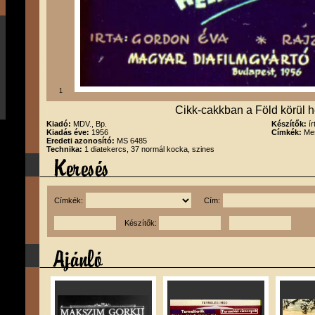
1
Cikk-cakkban a Föld körül h
Kiadó:
MDV., Bp.
Készítők:
í
Kiadás éve:
1956
Címkék:
Mes
Eredeti azonosító:
MS 6485
Technika:
1 diatekercs, 37 normál kocka, szines
Címkék:
Cím:
Készítők: