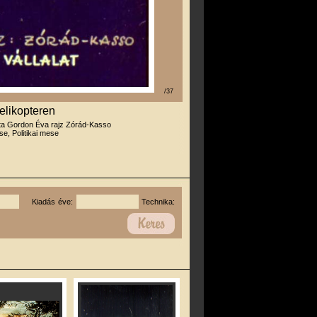
/37
elikopteren
rta Gordon Éva rajz Zórád-Kasso
e, Politikai mese
Kiadás éve:
Technika: