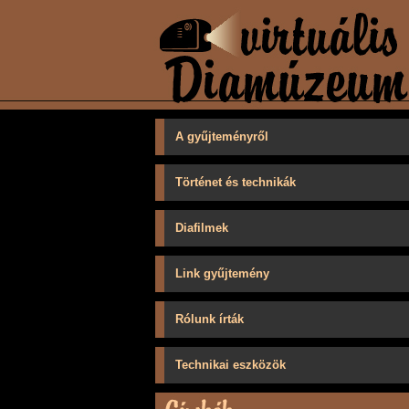
A gyűjteményről
Történet és technikák
Diafilmek
Link gyűjtemény
Rólunk írták
Technikai eszközök