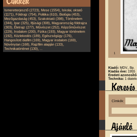
,
,
Ismeretterjesztő (2723)
Mese (1554)
Iskolai, oktató
,
,
,
,
(1171)
Földrajz (754)
Politika (610)
Biológia (453)
,
,
Mezőgazdaság (453)
Szakoktató (398)
Történelem
,
,
,
(344)
Ipar (325)
Ifjúsági (308)
Magyarország földrajza
,
,
,
(303)
Életrajz (277)
Művészet (252)
Képzőművészet
,
,
,
(229)
Irodalom (200)
Fizika (193)
Magyar történelem
,
,
,
(192)
Közlekedés (189)
Egészségügy (176)
,
,
Hangosított diafilm (169)
Magyar irodalom (169)
,
,
Növénytan (168)
Rajzfilm alapján (133)
,
Technikatörténet (130)
...
1
Kiadó:
MDV., Bp.
Kiadás éve:
1955
Eredeti azonosít
Technika:
1 diatek
Címkék: