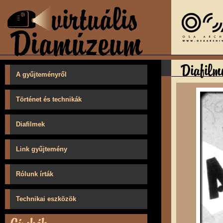
A gyűjteményről
Történet és technikák
Diafilmek
Link gyűjtemény
Rólunk írták
Technikai eszközök