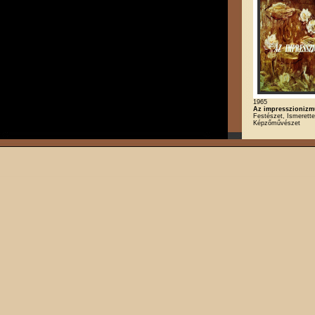
1965
Az impresszionizm
Festészet, Ismerette
Képzőművészet