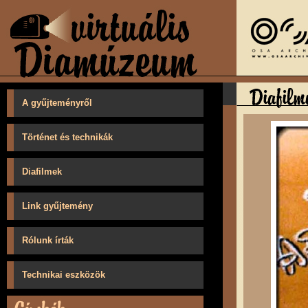
A gyűjteményről
Történet és technikák
Diafilmek
Link gyűjtemény
Rólunk írták
Technikai eszközök