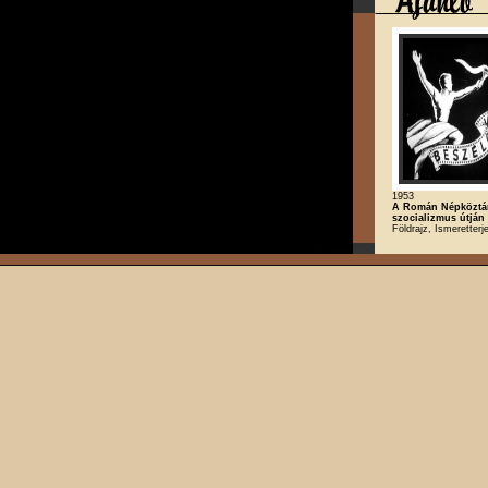
1953
A Román Népköztá
szocializmus útján
Földrajz, Ismeretterje