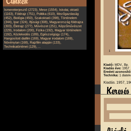
,
,
Ismeretterjesztő (2723)
Mese (1554)
Iskolai, oktató
,
,
,
(1163)
Földrajz (751)
Politika (610)
Mezőgazdaság
,
,
,
(452)
Biológia (450)
Szakoktató (398)
Történelem
,
,
,
(344)
Ipar (324)
Ifjúsági (308)
Magyarország földrajza
,
,
,
(303)
Életrajz (277)
Művészet (251)
Képzőművészet
,
,
,
(229)
Irodalom (200)
Fizika (192)
Magyar történelem
,
,
,
(192)
Közlekedés (189)
Egészségügy (174)
,
,
Hangosított diafilm (169)
Magyar irodalom (169)
,
,
Növénytan (168)
Rajzfilm alapján (133)
,
Technikatörténet (129)
...
1
Kiadó:
MDV., Bp.
Kiadás éve:
1957
Eredeti azonosít
Technika:
1 diatek
Kiadás. 1957, 19