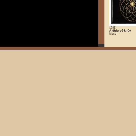
1981
A didergő kiráy
Mese