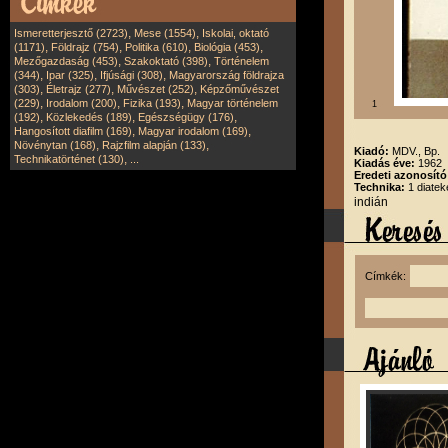
,
,
Ismeretterjesztő (2723)
Mese (1554)
Iskolai, oktató
,
,
,
,
(1171)
Földrajz (754)
Politika (610)
Biológia (453)
,
,
Mezőgazdaság (453)
Szakoktató (398)
Történelem
,
,
,
(344)
Ipar (325)
Ifjúsági (308)
Magyarország földrajza
,
,
,
(303)
Életrajz (277)
Művészet (252)
Képzőművészet
,
,
,
(229)
Irodalom (200)
Fizika (193)
Magyar történelem
1
,
,
,
(192)
Közlekedés (189)
Egészségügy (176)
,
,
Hangosított diafilm (169)
Magyar irodalom (169)
,
,
Növénytan (168)
Rajzfilm alapján (133)
Kiadó:
MDV., Bp.
,
Technikatörténet (130)
...
Kiadás éve:
1962
Eredeti azonosít
Technika:
1 diate
indián
Címkék: