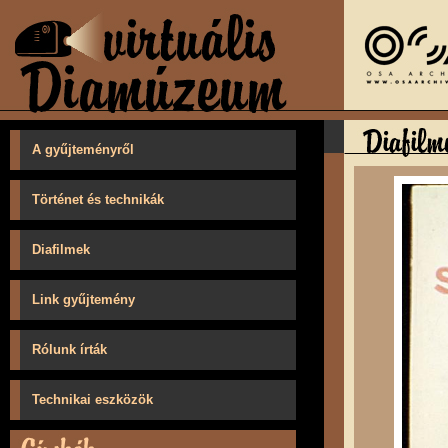
A gyűjteményről
Történet és technikák
Diafilmek
Link gyűjtemény
Rólunk írták
Technikai eszközök