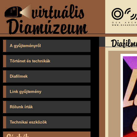
A gyűjteményről
Történet és technikák
Diafilmek
Link gyűjtemény
Rólunk írták
Technikai eszközök