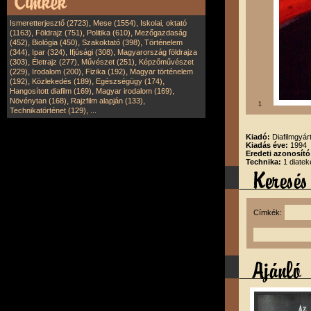
,
,
Ismeretterjesztő (2723)
Mese (1554)
Iskolai, oktató
,
,
,
(1163)
Földrajz (751)
Politika (610)
Mezőgazdaság
,
,
,
(452)
Biológia (450)
Szakoktató (398)
Történelem
,
,
,
(344)
Ipar (324)
Ifjúsági (308)
Magyarország földrajza
,
,
,
(303)
Életrajz (277)
Művészet (251)
Képzőművészet
,
,
,
(229)
Irodalom (200)
Fizika (192)
Magyar történelem
,
,
,
(192)
Közlekedés (189)
Egészségügy (174)
,
,
Hangosított diafilm (169)
Magyar irodalom (169)
,
,
Növénytan (168)
Rajzfilm alapján (133)
1
,
Technikatörténet (129)
...
Kiadó:
Diafilmgyárt
Kiadás éve:
1994
Eredeti azonosít
Technika:
1 diatek
Címkék: