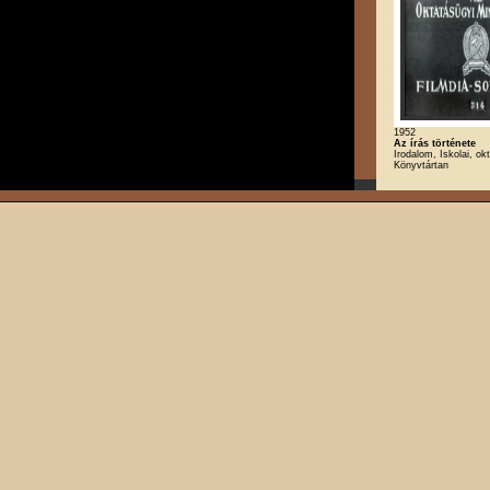
1952
Az írás története
Irodalom, Iskolai, okt
Könyvtártan