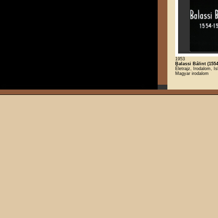
1953
Balassi Bálint (155
Életrajz, Irodalom, Is
Magyar irodalom