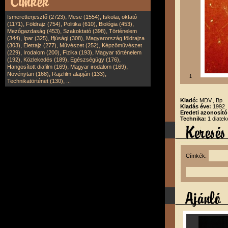
,
,
Ismeretterjesztő (2723)
Mese (1554)
Iskolai, oktató
,
,
,
,
(1171)
Földrajz (754)
Politika (610)
Biológia (453)
,
,
Mezőgazdaság (453)
Szakoktató (398)
Történelem
,
,
,
(344)
Ipar (325)
Ifjúsági (308)
Magyarország földrajza
,
,
,
(303)
Életrajz (277)
Művészet (252)
Képzőművészet
,
,
,
(229)
Irodalom (200)
Fizika (193)
Magyar történelem
,
,
,
(192)
Közlekedés (189)
Egészségügy (176)
,
,
Hangosított diafilm (169)
Magyar irodalom (169)
,
,
Növénytan (168)
Rajzfilm alapján (133)
1
,
Technikatörténet (130)
...
Kiadó:
MDV., Bp.
Kiadás éve:
1992
Eredeti azonosít
Technika:
1 diatek
Címkék: