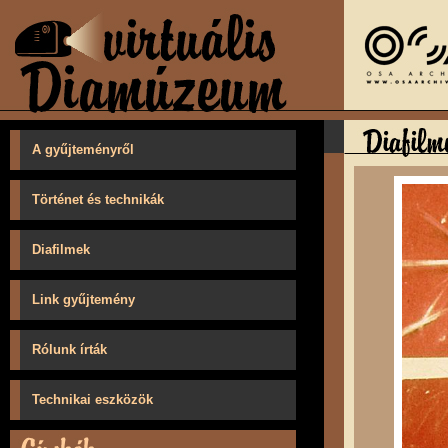
A gyűjteményről
Történet és technikák
Diafilmek
Link gyűjtemény
Rólunk írták
Technikai eszközök