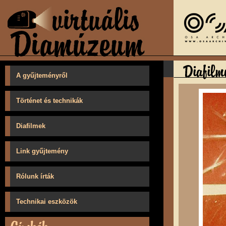
A gyűjteményről
Történet és technikák
Diafilmek
Link gyűjtemény
Rólunk írták
Technikai eszközök