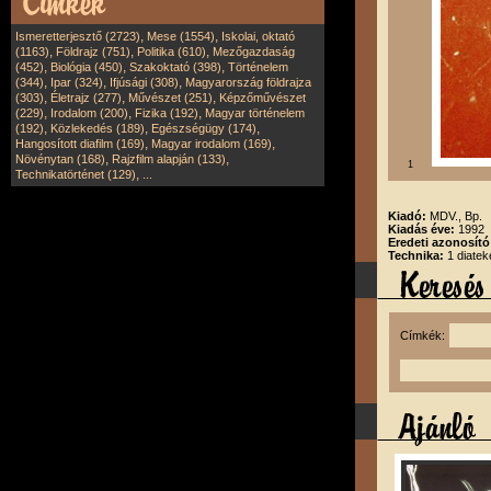
,
,
Ismeretterjesztő (2723)
Mese (1554)
Iskolai, oktató
,
,
,
(1163)
Földrajz (751)
Politika (610)
Mezőgazdaság
,
,
,
(452)
Biológia (450)
Szakoktató (398)
Történelem
,
,
,
(344)
Ipar (324)
Ifjúsági (308)
Magyarország földrajza
,
,
,
(303)
Életrajz (277)
Művészet (251)
Képzőművészet
,
,
,
(229)
Irodalom (200)
Fizika (192)
Magyar történelem
,
,
,
(192)
Közlekedés (189)
Egészségügy (174)
,
,
Hangosított diafilm (169)
Magyar irodalom (169)
,
,
Növénytan (168)
Rajzfilm alapján (133)
1
,
Technikatörténet (129)
...
Kiadó:
MDV., Bp.
Kiadás éve:
1992
Eredeti azonosít
Technika:
1 diatek
Címkék: