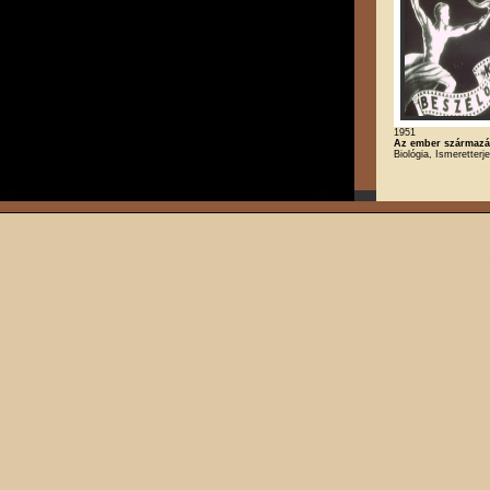
1951
Az ember származá
Biológia, Ismeretterj