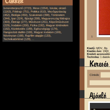
,
,
Ismeretterjesztő (2723)
Mese (1554)
Iskolai, oktató
,
,
,
(1163)
Földrajz (751)
Politika (610)
Mezőgazdaság
,
,
,
(452)
Biológia (450)
Szakoktató (398)
Történelem
,
,
,
(344)
Ipar (324)
Ifjúsági (308)
Magyarország földrajza
,
,
,
(303)
Életrajz (277)
Művészet (251)
Képzőművészet
,
,
,
(229)
Irodalom (200)
Fizika (192)
Magyar történelem
,
,
,
(192)
Közlekedés (189)
Egészségügy (174)
,
,
Hangosított diafilm (169)
Magyar irodalom (169)
,
,
Növénytan (168)
Rajzfilm alapján (133)
1
,
Technikatörténet (129)
...
Kiadó:
MDV., Bp.
Kiadás éve:
1969
Eredeti azonosító
Technika:
1 diatek
Címkék: