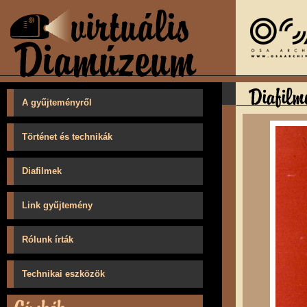
A gyűjteményről
Történet és technikák
Diafilmek
Link gyűjtemény
Rólunk írták
Technikai eszközök