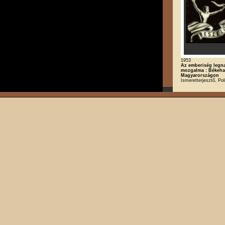
1953
Az emberiség legn
mozgalma : Békeha
Magyarországon
Ismeretterjesztő, Poli