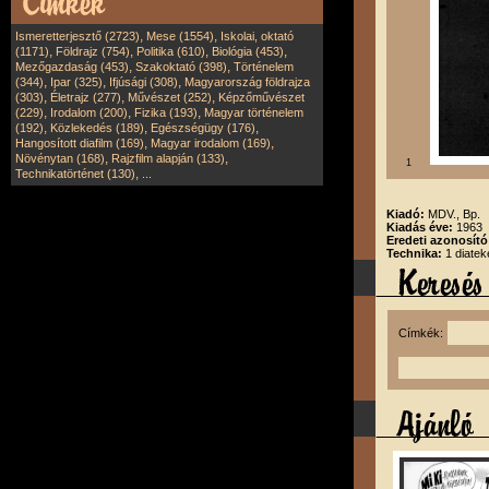
,
,
Ismeretterjesztő (2723)
Mese (1554)
Iskolai, oktató
,
,
,
,
(1171)
Földrajz (754)
Politika (610)
Biológia (453)
,
,
Mezőgazdaság (453)
Szakoktató (398)
Történelem
,
,
,
(344)
Ipar (325)
Ifjúsági (308)
Magyarország földrajza
,
,
,
(303)
Életrajz (277)
Művészet (252)
Képzőművészet
,
,
,
(229)
Irodalom (200)
Fizika (193)
Magyar történelem
,
,
,
(192)
Közlekedés (189)
Egészségügy (176)
,
,
Hangosított diafilm (169)
Magyar irodalom (169)
,
,
Növénytan (168)
Rajzfilm alapján (133)
1
,
Technikatörténet (130)
...
Kiadó:
MDV., Bp.
Kiadás éve:
1963
Eredeti azonosít
Technika:
1 diatek
Címkék: