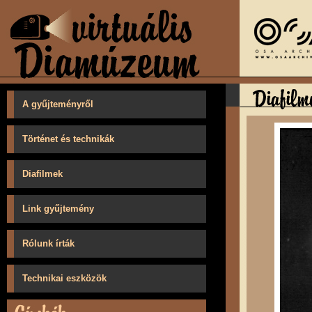
A gyűjteményről
Történet és technikák
Diafilmek
Link gyűjtemény
Rólunk írták
Technikai eszközök