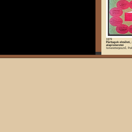
1979
Párttagok elméleti, 
alapismeretei
Ismeretterjesztő, Poli