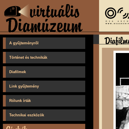
A gyűjteményről
Történet és technikák
Diafilmek
Link gyűjtemény
Rólunk írták
Technikai eszközök