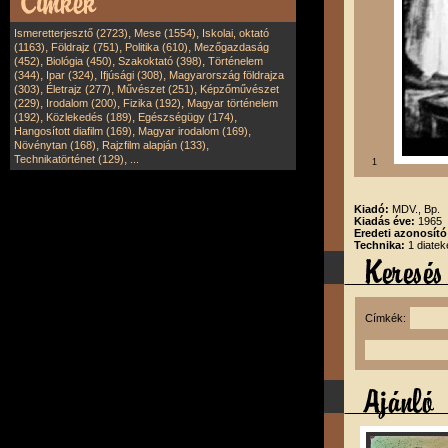
,
,
Ismeretterjesztő (2723)
Mese (1554)
Iskolai, oktató
,
,
,
(1163)
Földrajz (751)
Politika (610)
Mezőgazdaság
,
,
,
(452)
Biológia (450)
Szakoktató (398)
Történelem
,
,
,
(344)
Ipar (324)
Ifjúsági (308)
Magyarország földrajza
,
,
,
(303)
Életrajz (277)
Művészet (251)
Képzőművészet
,
,
,
(229)
Irodalom (200)
Fizika (192)
Magyar történelem
,
,
,
(192)
Közlekedés (189)
Egészségügy (174)
,
,
Hangosított diafilm (169)
Magyar irodalom (169)
,
,
Növénytan (168)
Rajzfilm alapján (133)
,
Technikatörténet (129)
...
1
Kiadó:
MDV., Bp.
Kiadás éve:
1965
Eredeti azonosít
Technika:
1 diatek
Címkék: