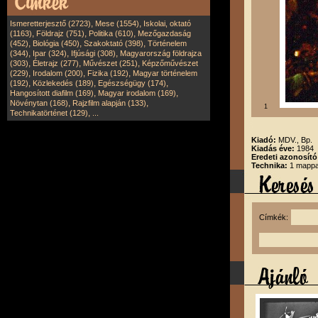
,
,
Ismeretterjesztő (2723)
Mese (1554)
Iskolai, oktató
,
,
,
(1163)
Földrajz (751)
Politika (610)
Mezőgazdaság
,
,
,
(452)
Biológia (450)
Szakoktató (398)
Történelem
,
,
,
(344)
Ipar (324)
Ifjúsági (308)
Magyarország földrajza
,
,
,
(303)
Életrajz (277)
Művészet (251)
Képzőművészet
,
,
,
(229)
Irodalom (200)
Fizika (192)
Magyar történelem
,
,
,
(192)
Közlekedés (189)
Egészségügy (174)
,
,
Hangosított diafilm (169)
Magyar irodalom (169)
,
,
Növénytan (168)
Rajzfilm alapján (133)
1
,
Technikatörténet (129)
...
Kiadó:
MDV., Bp.
Kiadás éve:
1984
Eredeti azonosító
Technika:
1 mappa
Címkék: