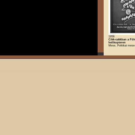
1956
Cikk-cakkban a Föl
helikopteren
Mese, Politikai mese