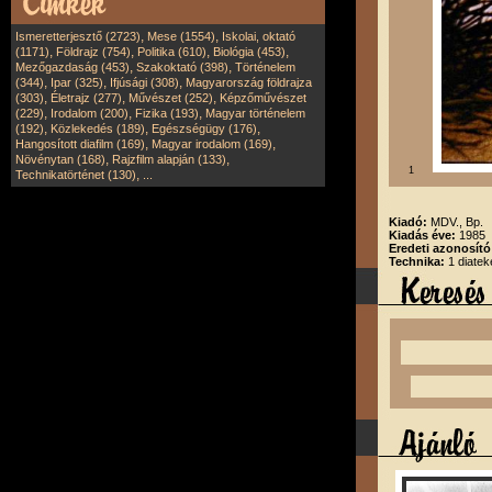
,
,
Ismeretterjesztő (2723)
Mese (1554)
Iskolai, oktató
,
,
,
,
(1171)
Földrajz (754)
Politika (610)
Biológia (453)
,
,
Mezőgazdaság (453)
Szakoktató (398)
Történelem
,
,
,
(344)
Ipar (325)
Ifjúsági (308)
Magyarország földrajza
,
,
,
(303)
Életrajz (277)
Művészet (252)
Képzőművészet
,
,
,
(229)
Irodalom (200)
Fizika (193)
Magyar történelem
,
,
,
(192)
Közlekedés (189)
Egészségügy (176)
,
,
Hangosított diafilm (169)
Magyar irodalom (169)
,
,
Növénytan (168)
Rajzfilm alapján (133)
1
,
Technikatörténet (130)
...
Kiadó:
MDV., Bp.
Kiadás éve:
1985
Eredeti azonosít
Technika:
1 diatek