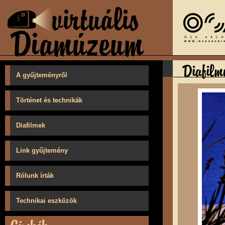
A gyűjteményről
Történet és technikák
Diafilmek
Link gyűjtemény
Rólunk írták
Technikai eszközök