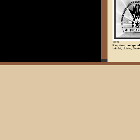
1959
Kárpitosipari gépek
Iskolai, oktató, Szak