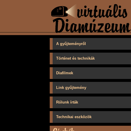
A gyűjteményről
Történet és technikák
Diafilmek
Link gyűjtemény
Rólunk írták
Technikai eszközök