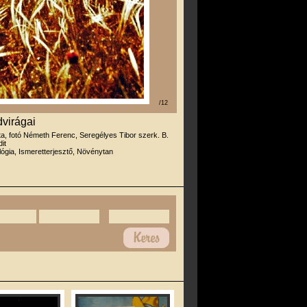
/12
virágai
rta, fotó Németh Ferenc, Seregélyes Tibor szerk. B.
it
lógia, Ismeretterjesztő, Növénytan