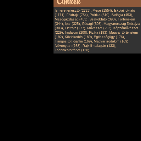
,
,
Ismeretterjesztő (2723)
Mese (1554)
Iskolai, oktató
,
,
,
,
(1171)
Földrajz (754)
Politika (610)
Biológia (453)
,
,
Mezőgazdaság (453)
Szakoktató (398)
Történelem
,
,
,
(344)
Ipar (325)
Ifjúsági (308)
Magyarország földrajza
,
,
,
(303)
Életrajz (277)
Művészet (252)
Képzőművészet
,
,
,
(229)
Irodalom (200)
Fizika (193)
Magyar történelem
,
,
,
(192)
Közlekedés (189)
Egészségügy (176)
,
,
Hangosított diafilm (169)
Magyar irodalom (169)
,
,
Növénytan (168)
Rajzfilm alapján (133)
,
Technikatörténet (130)
...