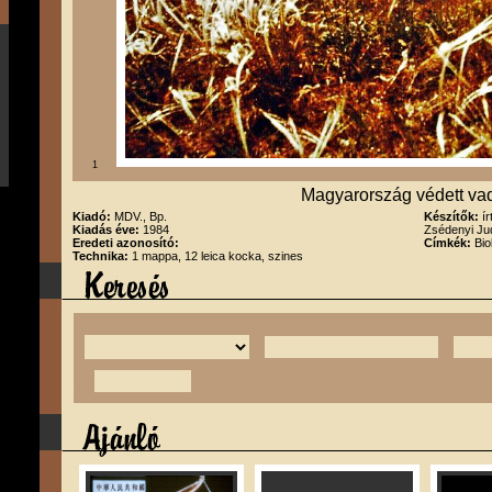
1
Magyarország védett vad
Kiadó:
MDV., Bp.
Készítők:
í
Kiadás éve:
1984
Zsédenyi Jud
Eredeti azonosító:
Címkék:
Bio
Technika:
1 mappa, 12 leica kocka, szines