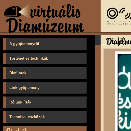
A gyűjteményről
Történet és technikák
Diafilmek
Link gyűjtemény
Rólunk írták
Technikai eszközök