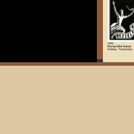
1952
Korea hősi harca
Politika, Történelem