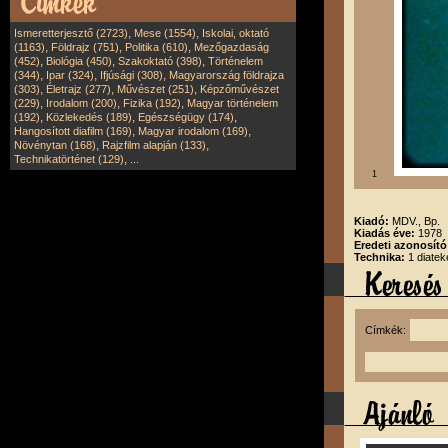
,
,
Ismeretterjesztő (2723)
Mese (1554)
Iskolai, oktató
,
,
,
(1163)
Földrajz (751)
Politika (610)
Mezőgazdaság
,
,
,
(452)
Biológia (450)
Szakoktató (398)
Történelem
,
,
,
(344)
Ipar (324)
Ifjúsági (308)
Magyarország földrajza
,
,
,
(303)
Életrajz (277)
Művészet (251)
Képzőművészet
,
,
,
(229)
Irodalom (200)
Fizika (192)
Magyar történelem
,
,
,
(192)
Közlekedés (189)
Egészségügy (174)
,
,
Hangosított diafilm (169)
Magyar irodalom (169)
,
,
Növénytan (168)
Rajzfilm alapján (133)
,
Technikatörténet (129)
...
1
Kiadó:
MDV., Bp.
Kiadás éve:
1978
Eredeti azonosít
Technika:
1 diatek
Címkék: