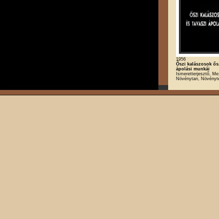
1956
Őszi kalászosok ősz
ápolási munkái
Ismeretterjesztő, M
Növénytan, Növényt