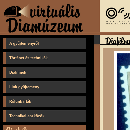
A gyűjteményről
Történet és technikák
Diafilmek
Link gyűjtemény
Rólunk írták
Technikai eszközök