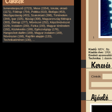
,
,
Ismeretterjesztő (2723)
Mese (1554)
Iskolai, oktató
,
,
,
,
(1171)
Földrajz (754)
Politika (610)
Biológia (453)
,
,
Mezőgazdaság (453)
Szakoktató (398)
Történelem
,
,
,
(344)
Ipar (325)
Ifjúsági (308)
Magyarország földrajza
,
,
,
(303)
Életrajz (277)
Művészet (252)
Képzőművészet
,
,
,
(229)
Irodalom (200)
Fizika (193)
Magyar történelem
,
,
,
(192)
Közlekedés (189)
Egészségügy (176)
,
,
Hangosított diafilm (169)
Magyar irodalom (169)
,
,
Növénytan (168)
Rajzfilm alapján (133)
1
,
Technikatörténet (130)
...
Kiadó:
MDV., Bp.
Kiadás éve:
1956
Eredeti azonosít
Technika:
1 diatek
Címkék: