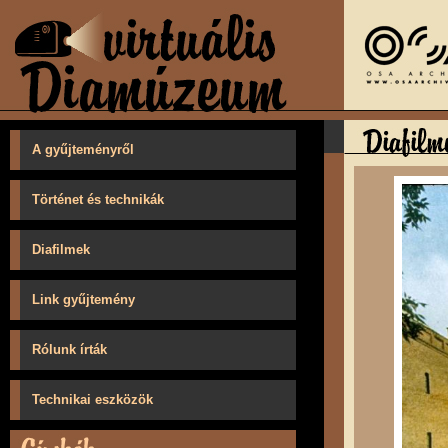
A gyűjteményről
Történet és technikák
Diafilmek
Link gyűjtemény
Rólunk írták
Technikai eszközök