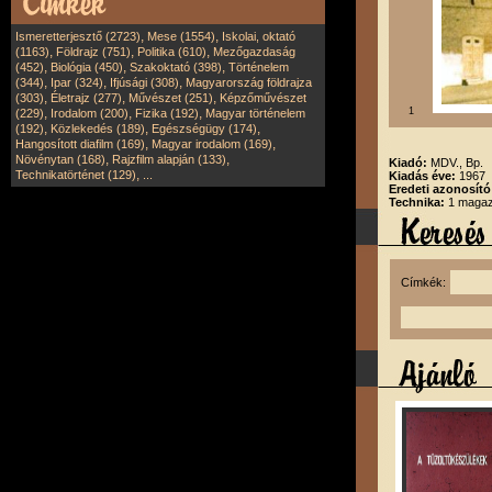
,
,
Ismeretterjesztő (2723)
Mese (1554)
Iskolai, oktató
,
,
,
(1163)
Földrajz (751)
Politika (610)
Mezőgazdaság
,
,
,
(452)
Biológia (450)
Szakoktató (398)
Történelem
,
,
,
(344)
Ipar (324)
Ifjúsági (308)
Magyarország földrajza
,
,
,
(303)
Életrajz (277)
Művészet (251)
Képzőművészet
,
,
,
1
(229)
Irodalom (200)
Fizika (192)
Magyar történelem
,
,
,
(192)
Közlekedés (189)
Egészségügy (174)
,
,
Hangosított diafilm (169)
Magyar irodalom (169)
,
,
Növénytan (168)
Rajzfilm alapján (133)
Kiadó:
MDV., Bp.
,
Technikatörténet (129)
...
Kiadás éve:
1967
Eredeti azonosító
Technika:
1 magazi
Címkék: