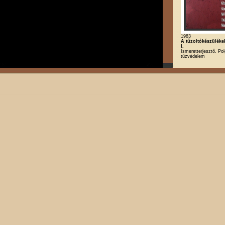
1983
A tűzoltókészüléke
I.
Ismeretterjesztő, Po
tűzvédelem